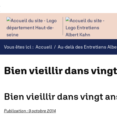
Panneau de gestion des cookies
Aller au
Aller à la
contenu
recherche
Vous êtes ici :
Accueil
Au-delà des Entretiens Alb
Bien vieillir dans ving
Bien vieillir dans vingt an
Publication : 9 octobre 2014