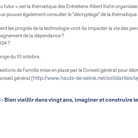
 du futur », est la thématique des Entretiens Albert Kahn organisé
ous pouvez également consulter le "décryptage" de la thématique s
ment les progrès de la technologie vont-ils impacter la vie des p
mpagnement de la dépendance ?
034 ?
ange du 10 octobre.
estions de Famille mise en place par le Conseil général pour déc
http://www.hauts-de-seine.net/solidarites/q
onseil général (
- Bien vieillir dans vingt ans, imaginer et construire l