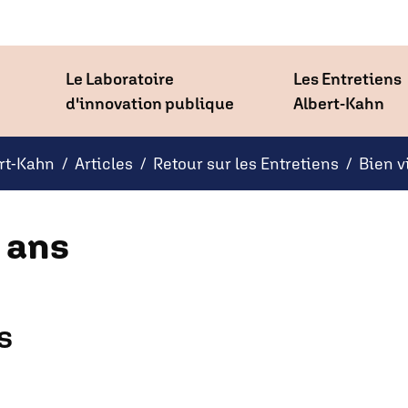
Le Laboratoire
Les Entretiens
d'innovation publique
Albert-Kahn
ert-Kahn
Articles
Retour sur les Entretiens
Bien v
t ans
s