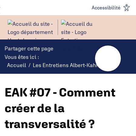
Panneau de gestion des cookies
Aller au
Aller à la
Accessibilité
contenu
recherche
Partager cette page
Vous êtes ici :
Accueil
Les Entretiens Albert-Kahn
EAK #07 - Comment
créer de la
transversalité ?