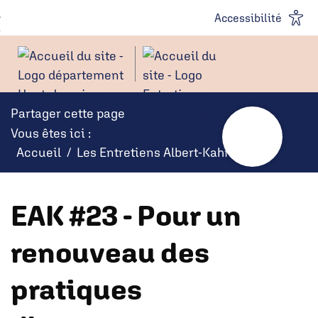
Panneau de gestion des cookies
Aller au
Aller à la
Accessibilité
contenu
recherche
Partager cette page
Vous êtes ici :
Accueil
Les Entretiens Albert-Kahn
EAK #23 - Pour un
renouveau des
pratiques