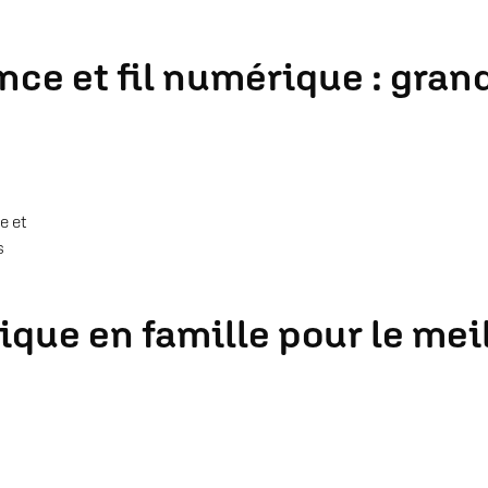
ce et fil numérique : grand
e et
s
que en famille pour le meil