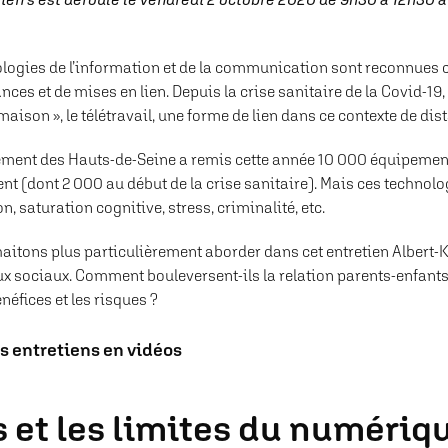
ologies de l’information et de la communication sont reconnues
ces et de mises en lien. Depuis la crise sanitaire de la Covid-19, 
 maison », le télétravail, une forme de lien dans ce contexte de dis
ement des Hauts-de-Seine a remis cette année 10 000 équipement
t (dont 2 000 au début de la crise sanitaire). Mais ces technol
on, saturation cognitive, stress, criminalité, etc.
itons plus particulièrement aborder dans cet entretien Albert-Ka
x sociaux. Comment bouleversent-ils la relation parents-enfants
énéfices et les risques ?
es entretiens en vidéos
s et les limites du numériq