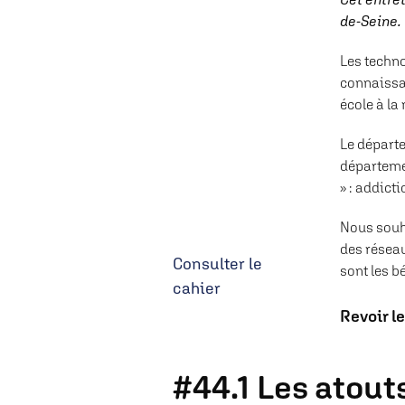
de-Seine.
Les techn
connaissan
école à la
Le départ
départemen
» : addicti
Nous souha
des réseau
Consulter le
sont les b
cahier
Revoir l
#44.1 Les atout