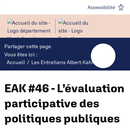
Panneau de gestion des cookies
Aller au
Aller à la
Accessibilité
contenu
recherche
Partager cette page
Vous êtes ici :
Accueil
Les Entretiens Albert-Kahn
EAK #46 - L’évaluation
participative des
politiques publiques