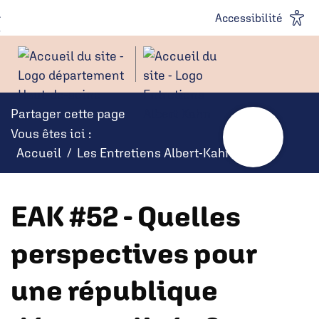
Panneau de gestion des cookies
Aller au
Aller à la
Accessibilité
contenu
recherche
Partager cette page
Vous êtes ici :
Accueil
Les Entretiens Albert-Kahn
EAK #52 - Quelles
perspectives pour
une république